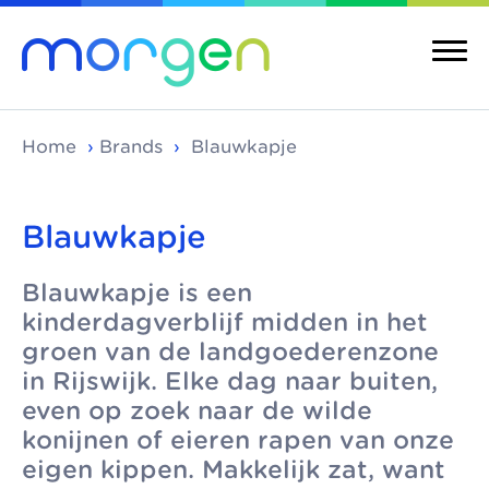
Home
›
Brands
›
Blauwkapje
Blauwkapje
About us
Brands
Blauwkapje is een
Morgen is the
Morgen unites
About us
Brands
kinderdagverblijf midden in het
umbrella
high-quality, local
Social childcare
Childcare
groen van de landgoederenzone
organisation for
childcare brands in
centres
in Rijswijk. Elke dag naar buiten,
Integrated
leading childcare
The Hague-
even op zoek naar de wilde
childcare centres
Pedagogical
organisations in
Ypenburg, Rijswijk,
konijnen of eieren rapen van onze
vision
The Hague-
Delft and
More Morgen
eigen kippen. Makkelijk zat, want
Ypenburg, Rijswijk
Westland-
Healthy childcare