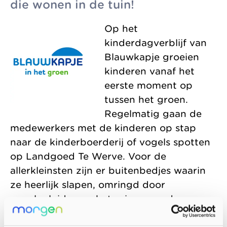
die wonen in de tuin!
and Delft. We are a
Wateringen. Each
Collaborations
non-profit making
with a distinct
Op het
Organisation
organisation,
character, sharing
kinderdagverblijf van
working towards
a single vision and
Blauwkapje groeien
the world of
professional way of
kinderen vanaf het
tomorrow.
working.
eerste moment op
tussen het groen.
Regelmatig gaan de
medewerkers met de kinderen op stap
naar de kinderboerderij of vogels spotten
op Landgoed Te Werve. Voor de
allerkleinsten zijn er buitenbedjes waarin
ze heerlijk slapen, omringd door
vogelgeluiden en het ruisen van de
bomen. Bij Blauwkapje is niemand te klein