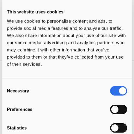
om te genieten van buiten zijn.
This website uses cookies
Naar de website van Blauwkapje
We use cookies to personalise content and ads, to
provide social media features and to analyse our traffic.
We also share information about your use of our site with
Share this page
our social media, advertising and analytics partners who
may combine it with other information that you’ve
provided to them or that they’ve collected from your use
of their services.
Consent
Our brands
Necessary
Selection
Discover our childcare brands in The
Preferences
Hague-Ypenburg, Rijswijk, Delft and
Westland-Wateringen.
Statistics
All brands