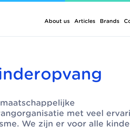
About us
Articles
Brands
C
inderopvang
 for leading
hildcare brands in The
About us
Brands
ue-Ypenburg, Rijswijk
nd Westland-
Social childcare cen
Childcare
ing organisation,
aracter, sharing a
 maatschappelijke
Pedagogical vision
Integrated childcar
orrow.
of working.
angorganisatie met veel ervar
Healthy childcare
More Morgen
sme. We zijn er voor alle kinde
Collaborations