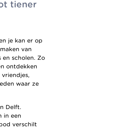
ot tiener
 en je kan er op
e maken van
s en scholen. Zo
 en ontdekken
vriendjes,
heden waar ze
n Delft.
 in een
bod verschilt