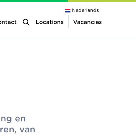
Nederlands
ontact
Locations
Vacancies
tres
e centres
ing en
ren, van