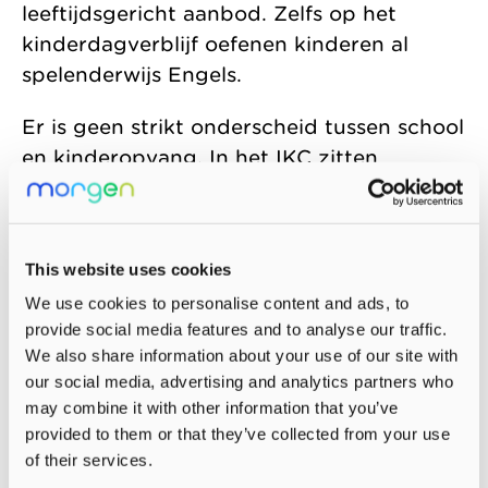
leeftijdsgericht aanbod. Zelfs op het
kinderdagverblijf oefenen kinderen al
spelenderwijs Engels.
Er is geen strikt onderscheid tussen school
en kinderopvang. In het IKC zitten
peuteropvang, kinderdagverblijf,
voorschoolse opvang, buitenschoolse
opvang en onderwijs samen. De
This website uses cookies
peuteropvang werkt met Speelplezier, een
We use cookies to personalise content and ads, to
methode voor voor- en vroegschoolse
provide social media features and to analyse our traffic.
educatie.
We also share information about your use of our site with
our social media, advertising and analytics partners who
IKC De Eglantier is een samenwerking van
may combine it with other information that you’ve
Kinderopvang Morgen met Librijn
provided to them or that they’ve collected from your use
Openbaar Onderwijs.
of their services.