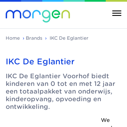
Home
›
Brands
›
IKC De Eglantier
IKC De Eglantier
About us
Brands
IKC De Eglantier Voorhof biedt
Morgen is the
Morgen unites
About us
Brands
kinderen van 0 tot en met 12 jaar
umbrella
high-quality, local
Social childcare
Childcare
een totaalpakket van onderwijs,
organisation for
childcare brands in
centres
kinderopvang, opvoeding en
Integrated
leading childcare
The Hague-
ontwikkeling.
childcare centres
Pedagogical
organisations in
Ypenburg, Rijswijk,
vision
The Hague-
Delft and
More Morgen
We
Ypenburg, Rijswijk
Westland-
Healthy childcare