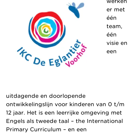
werken
and Delft. We are a
Wateringen. Each
er met
Collaborations
non-profit making
with a distinct
één
Organisation
organisation,
character, sharing
team,
working towards
a single vision and
één
the world of
professional way of
visie en
tomorrow.
working.
een
uitdagende en doorlopende
ontwikkelingslijn voor kinderen van 0 t/m
12 jaar. Het is een leerrijke omgeving met
Engels als tweede taal – the International
Primary Curriculum – en een