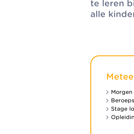
te leren 
alle kind
Metee
Morgen
Beroeps
Stage l
Opleidi