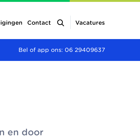
tigingen
Contact
Vacatures
Bel of app ons: 06 29409637
inderopvang
a
vang
n en door