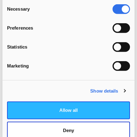
Consent
Necessary
Selection
Preferences
Statistics
Neem contact op met Barbara
Nennie
Marketing
06 - 1112 3793
bnennie@kinderopvangmorgen.nl
Show details
Bekijk alle vacatures
Allow all
Deny