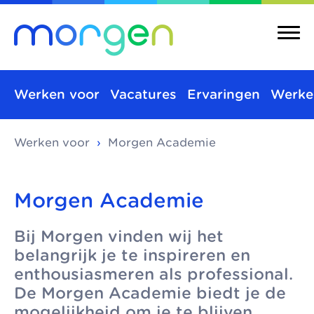
Werken voor
Vacatures
Ervaringen
Werke
Werken voor
›
Morgen Academie
Over ons
Merken
Morgen is de
Morgen bestaat uit
Over ons
Merken
Morgen Academie
koepel van
verschillende
Maatschappelijke
Kinderopvang
toonaangevende
kinderopvangmerken
Bij Morgen vinden wij het
kinderopvang
Integrale
kinderopvang-
en kindcentra, die
belangrijk je te inspireren en
kindcentra
Pedagogische
organisaties in Den
samen alle vormen
enthousiasmeren als professional.
visie
De Morgen Academie biedt je de
Haag, Rijswijk en
van kinderopvang
Meer Morgen
mogelijkheid om je te blijven
Delft. We werken
aanbieden.
Gezonde