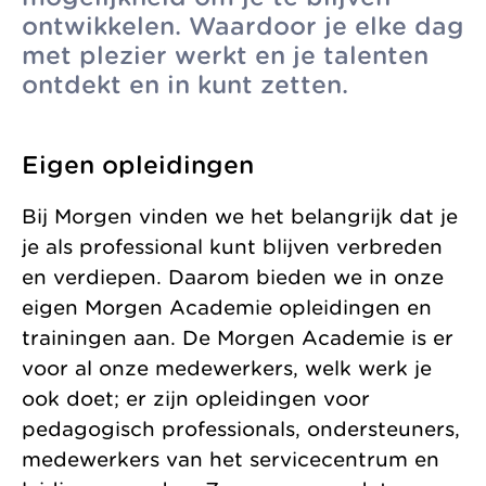
ontwikkelen. Waardoor je elke dag
zonder
Allemaal vanuit
Kinderopvang
met plezier werkt en je talenten
winstoogmerk,
één gedeelde visie.
Samenwerkingen
ontdekt en in kunt zetten.
voor de wereld van
Organisatie
morgen.
Jaarverslag
Eigen opleidingen
Bij Morgen vinden we het belangrijk dat je
je als professional kunt blijven verbreden
en verdiepen. Daarom bieden we in onze
eigen Morgen Academie opleidingen en
trainingen aan. De Morgen Academie is er
voor al onze medewerkers, welk werk je
ook doet; er zijn opleidingen voor
pedagogisch professionals, ondersteuners,
medewerkers van het servicecentrum en