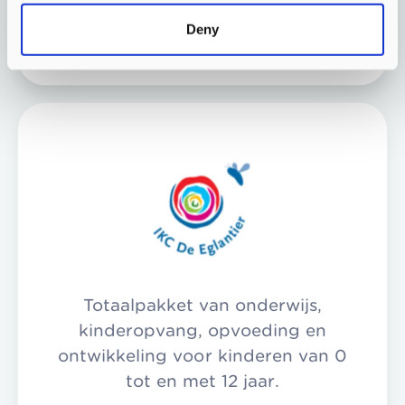
Meer info
Deny
Totaalpakket van onderwijs,
kinderopvang, opvoeding en
ontwikkeling voor kinderen van 0
tot en met 12 jaar.