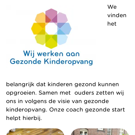
We
zonder
Allemaal vanuit
Kinderopvang
vinden
winstoogmerk,
één gedeelde visie.
Samenwerkingen
het
voor de wereld van
Organisatie
morgen.
Jaarverslag
belangrijk dat kinderen gezond kunnen
opgroeien. Samen met ouders zetten wij
ons in volgens de visie van gezonde
kinderopvang. Onze coach gezonde start
helpt hierbij.