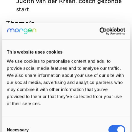
Judith van der Kraan, coach gezonde
start
Thema’s
Bij gezonde kinderopvang gaat het over
12 thema’s, voor
kinderen van 0-4
en
van
This website uses cookies
4–13 jaar
met veel inspiratie voor leuke
We use cookies to personalise content and ads, to
activiteiten. Samen met de
provide social media features and to analyse our traffic.
samenwerkingspartners van dit landelijk
We also share information about your use of our site with
initiatief, werken we aan alle thema’s. Die
our social media, advertising and analytics partners who
gaan hand in hand met onze
may combine it with other information that you’ve
pedagogische visie.
provided to them or that they’ve collected from your use
of their services.
Meer informatie
Bezoek de website van Gezonde
Consent
Necessary
Kinderopvang
Selection