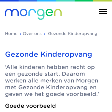
Home
›
Over ons
›
Gezonde Kinderopvang
Gezonde Kinderopvang
Over ons
Merken
‘Alle kinderen hebben recht op
Morgen is de
Morgen bestaat uit
Over ons
Merken
een gezonde start. Daarom
koepel van
verschillende
Maatschappelijke
Kinderopvang
werken alle merken van Morgen
toonaangevende
kinderopvangmerken
kinderopvang
met Gezonde Kinderopvang en
Integrale
kinderopvang-
en kindcentra, die
geven we het goede voorbeeld.’
kindcentra
Pedagogische
organisaties in Den
samen alle vormen
visie
Haag, Rijswijk en
van kinderopvang
Meer Morgen
Goede voorbeeld
Delft. We werken
aanbieden.
Gezonde