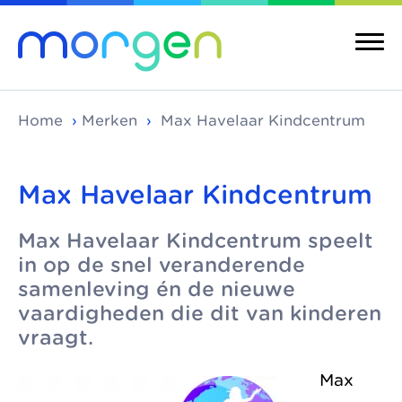
Home
›
Merken
›
Max Havelaar Kindcentrum
Max Havelaar Kindcentrum
Over ons
Merken
Max Havelaar Kindcentrum speelt
Morgen is de
Morgen bestaat uit
Over ons
Merken
in op de snel veranderende
koepel van
verschillende
Maatschappelijke
Kinderopvang
samenleving én de nieuwe
toonaangevende
kinderopvangmerken
kinderopvang
vaardigheden die dit van kinderen
Integrale
kinderopvang-
en kindcentra, die
vraagt.
kindcentra
Pedagogische
organisaties in Den
samen alle vormen
visie
Haag, Rijswijk en
van kinderopvang
Meer Morgen
Max
Delft. We werken
aanbieden.
Gezonde