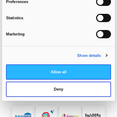
Preferences
Deel deze pagina via
Statistics
Marketing
Ontdek onze merken
Show details
Ontdek onze kinderopvangmerken in
Rijswijk, Delft, Den Haag-Ypenburg en
Allow all
Westland-Wateringen.
Alle merken
Deny