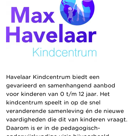
zonder
Allemaal vanuit
Kinderopvang
winstoogmerk,
één gedeelde visie.
Samenwerkingen
voor de wereld van
Organisatie
morgen.
Jaarverslag
Havelaar Kindcentrum biedt een
gevarieerd en samenhangend aanbod
voor kinderen van 0 t/m 12 jaar. Het
kindcentrum speelt in op de snel
veranderende samenleving én de nieuwe
vaardigheden die dit van kinderen vraagt.
Daarom is er in de pedagogisch-