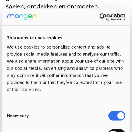
spelen, ontdekken en ontmoeten.
Kinderopvang, onderwijs en vrije tijd
worden er gecombineerd vanuit één
pedagogisch-onderwijskundige visie.
This website uses cookies
Max Havelaar Kindcentrum is een
We use cookies to personalise content and ads, to
samenwerking van Kinderopvang Morgen
provide social media features and to analyse our traffic.
We also share information about your use of our site with
met Stichting Christelijk Onderwijs Delft
our social media, advertising and analytics partners who
en omstreken (SCO Delft e.o.). In het
may combine it with other information that you’ve
integraal kindcentrum bevinden zich een
provided to them or that they’ve collected from your use
kinderdagverblijf, buitenschoolse opvang
of their services.
en basisonderwijs.
Naar de website van Max Havelaar
Consent
Necessary
Kindcentrum
Selection