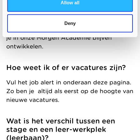
Morgen veel te kiezen valt; met
Allow all
verschillende kinderopvangmerken en
integrale kindcentra, is altijd wel een
Deny
vestiging die bij je past. Bovendien kun je
je in onze Morgen Academie blijven
ontwikkelen.
Hoe weet ik of er vacatures zijn?
Vul het job alert in onderaan deze pagina.
Zo ben je altijd als eerst op de hoogte van
nieuwe vacatures.
Wat is het verschil tussen een
stage en een leer-werkplek
(leerbaan)?