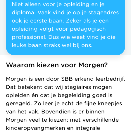
Niet alleen voor je opleiding en je
zonder
Allemaal vanuit
Kinderopvang
diploma. Vaak vind je op je stageadres
winstoogmerk,
één gedeelde visie.
Samenwerkingen
ook je eerste baan. Zeker als je een
voor de wereld van
opleiding volgt voor pedagogisch
Organisatie
morgen.
professional. Dus wie weet vind je die
Jaarverslag
leuke baan straks wel bij ons.
Waarom kiezen voor Morgen?
Morgen is een door SBB erkend leerbedrijf.
Dat betekent dat wij stagiaires mogen
opleiden én dat je begeleiding goed is
geregeld. Zo leer je echt de fijne kneepjes
van het vak. Bovendien is er binnen
Morgen veel te kiezen; met verschillende
kinderopvangmerken en integrale