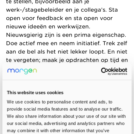
te stellen, bijvoorbeeld aan je
werk-/stagebeleider en je collega’s. Sta
open voor feedback en sta open voor
nieuwe ideeën en werkwijzen.
Nieuwsgierig zijn is een prima eigenschap.
Doe actief mee en neem initiatief. Trek zelf
aan de bel als het niet lekker loopt. En niet
te vergeten; maak je opdrachten op tijd en
besprek deze met je werk-/stagebeleider.
Het slagen van je stage hangt dan ook
voor een groot deel van jezelf af. Lijkt het
This website uses cookies
je leuk om na je stage bij ons te werken?
Geef dat meteen aan. Dan kijken we
We use cookies to personalise content and ads, to
provide social media features and to analyse our traffic.
samen wat mogelijk is.
We also share information about your use of our site with
our social media, advertising and analytics partners who
Hoe is de begeleiding tijdens mijn
may combine it with other information that you’ve