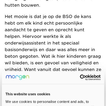
hutten bouwen.
Het mooie is dat je op de BSO de kans
hebt om elk kind echt persoonlijke
aandacht te geven en oprecht kunt
helpen. Hiervoor werkte ik als
onderwijsassistent in het speciaal
basisonderwijs en daar was alles meer in
beton gegoten. Wat ik hier kinderen graag
wil bieden, is een gevoel van veiligheid en
vrijheid. Want vanuit dat gevoel kunnen ze
echt gaan leren.
Mijn motto is NIVEA; Niet Invullen Voor
Een Ander. Ik geloof erin dat we kinderen
This website uses cookies
moeten aanmoedigen om zelf na te
We use cookies to personalise content and ads, to