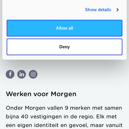
Show details
Alle vacatures
BBL
Stages
Allow all
Opleidingen kinderopvang
Check onze
arbeidsvoorwaarden
Deny
Contactgegevens
Werken voor Morgen
Onder Morgen vallen 9 merken met samen
bijna 40 vestigingen in de regio. Elk met
een eigen identiteit en gevoel, maar vanuit