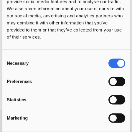
denken. Het is fantastisch om te zien hoe
provide social media features and to analyse our traffic.
We also share information about your use of our site with
ze stappen maken. Ik wil er gewoon zijn
our social media, advertising and analytics partners who
om ze dat extra steuntje in de rug te
may combine it with other information that you’ve
geven.
provided to them or that they’ve collected from your use
of their services.
Het zou geweldig zijn als ze, als ze
volwassen zijn, nog eens terugkijken en
denken ‘weet je nog wat Nick altijd deed
Consent
Necessary
Selection
of zei?’
Preferences
Deel deze pagina via
Statistics
Marketing
Solliciteren