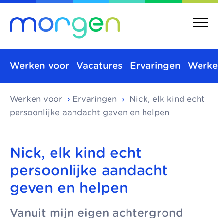
Werken voor
Vacatures
Ervaringen
Werke
Werken voor
›
Ervaringen
›
Nick, elk kind echt
Over ons
Merken
persoonlijke aandacht geven en helpen
Morgen is de
Morgen bestaat uit
Over ons
Merken
koepel van
verschillende
Nick, elk kind echt
Maatschappelijke
Kinderopvang
toonaangevende
kinderopvangmerken
kinderopvang
persoonlijke aandacht
Integrale
kinderopvang-
en kindcentra, die
geven en helpen
kindcentra
Pedagogische
organisaties in Den
samen alle vormen
visie
Haag, Rijswijk en
van kinderopvang
Meer Morgen
Vanuit mijn eigen achtergrond
Delft. We werken
aanbieden.
Gezonde