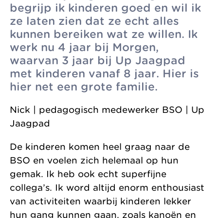
begrijp ik kinderen goed en wil ik
zonder
Allemaal vanuit
Kinderopvang
ze laten zien dat ze echt alles
winstoogmerk,
één gedeelde visie.
Samenwerkingen
kunnen bereiken wat ze willen. Ik
voor de wereld van
werk nu 4 jaar bij Morgen,
Organisatie
morgen.
waarvan 3 jaar bij Up Jaagpad
Jaarverslag
met kinderen vanaf 8 jaar. Hier is
hier net een grote familie.
Nick | pedagogisch medewerker BSO | Up
Jaagpad
De kinderen komen heel graag naar de
BSO en voelen zich helemaal op hun
gemak. Ik heb ook echt superfijne
collega’s. Ik word altijd enorm enthousiast
van activiteiten waarbij kinderen lekker
hun gang kunnen gaan, zoals kanoën en