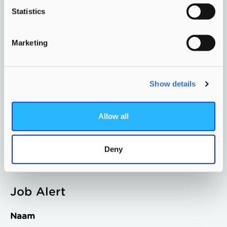
Contactgegevens
Statistics
Marketing
Werken voor Morgen
Show details
Onder Morgen vallen 9 merken met samen
bijna 40 vestigingen in de regio. Elk met
Allow all
een eigen identiteit en gevoel, maar vanuit
één gedeelde visie en dezelfde
Deny
professionaliteit.
Job Alert
Naam