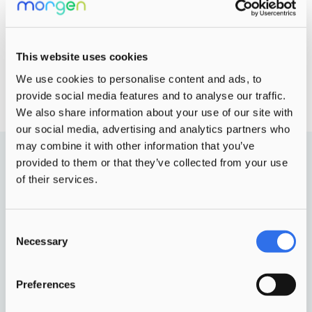
Ik ga akkoord
This website uses cookies
We use cookies to personalise content and ads, to
provide social media features and to analyse our traffic.
We also share information about your use of our site with
our social media, advertising and analytics partners who
may combine it with other information that you’ve
provided to them or that they’ve collected from your use
Solliciteren
of their services.
Alle vacatures
Consent
BBL
Necessary
Selection
Stages
Opleidingen kinderopvang
Preferences
Check onze
arbeidsvoorwaarden