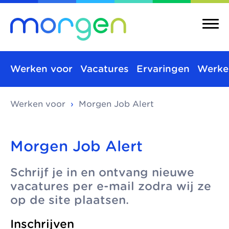
Werken voor
Vacatures
Ervaringen
Werke
Werken voor
›
Morgen Job Alert
Over ons
Merken
Morgen is de
Morgen bestaat uit
Over ons
Merken
Morgen Job Alert
koepel van
verschillende
Maatschappelijke
Kinderopvang
toonaangevende
kinderopvangmerken
Schrijf je in en ontvang nieuwe
kinderopvang
Integrale
kinderopvang-
en kindcentra, die
vacatures per e-mail zodra wij ze
kindcentra
Pedagogische
organisaties in Den
samen alle vormen
op de site plaatsen.
visie
Haag, Rijswijk en
van kinderopvang
Meer Morgen
Inschrijven
Delft. We werken
aanbieden.
Gezonde