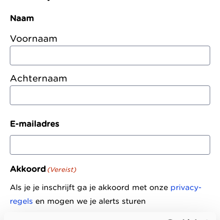
zonder
Allemaal vanuit
Kinderopvang
Naam
winstoogmerk,
één gedeelde visie.
Samenwerkingen
Voornaam
voor de wereld van
Organisatie
morgen.
Jaarverslag
Achternaam
E-mailadres
Akkoord
(Vereist)
Als je je inschrijft ga je akkoord met onze
privacy-
regels
en mogen we je alerts sturen