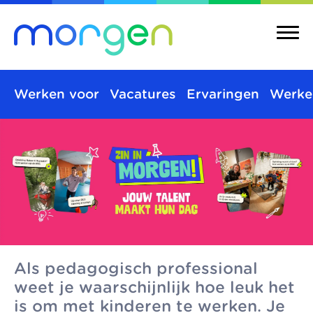
Werken voor
Vacatures
Ervaringen
Werke
Over ons
Merken
Morgen is de
Morgen bestaat uit
Over ons
Merken
koepel van
verschillende
Maatschappelijke
Kinderopvang
toonaangevende
kinderopvangmerken
kinderopvang
Integrale
kinderopvang-
en kindcentra, die
kindcentra
Pedagogische
Als pedagogisch professional
organisaties in Den
samen alle vormen
weet je waarschijnlijk hoe leuk het
visie
Haag, Rijswijk en
van kinderopvang
Meer Morgen
is om met kinderen te werken. Je
Delft. We werken
aanbieden.
Gezonde