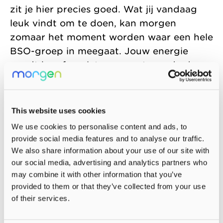
zit je hier precies goed. Wat jij vandaag
leuk vindt om te doen, kan morgen
zomaar het moment worden waar een hele
BSO-groep in meegaat. Jouw energie
wordt hun favoriete moment van de dag.
Zin in Morgen?
This website uses cookies
Kom werken bij Kinderopvang Morgen!
We use cookies to personalise content and ads, to
provide social media features and to analyse our traffic.
We also share information about your use of our site with
Bekijk alle vacatures
our social media, advertising and analytics partners who
may combine it with other information that you’ve
provided to them or that they’ve collected from your use
of their services.
Deel deze pagina via