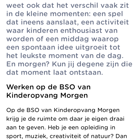
weet ook dat het verschil vaak zit
zonder
Allemaal vanuit
Kinderopvang
in de kleine momenten: een spel
winstoogmerk,
één gedeelde visie.
Samenwerkingen
dat ineens aanslaat, een activiteit
voor de wereld van
waar kinderen enthousiast van
Organisatie
morgen.
worden of een middag waarop
Jaarverslag
een spontaan idee uitgroeit tot
het leukste moment van de dag.
En morgen? Kun jij degene zijn die
dat moment laat ontstaan.
Werken op de BSO van
Kinderopvang Morgen
Op de BSO van Kinderopvang Morgen
krijg je de ruimte om daar je eigen draai
aan te geven. Heb je een opleiding in
sport, muziek, creativiteit of natuur? Dan