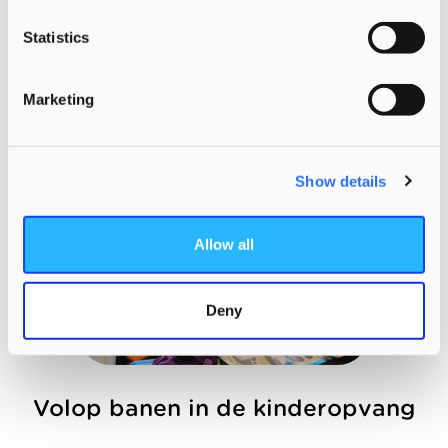
ouders te vragen hoe het thuis gaat. Zo
Statistics
bouwen we met elkaar een
vertrouwensrelatie op.
Marketing
⇒
Pedagogische visie Morgen
Show details
Allow all
Deny
Volop banen in de kinderopvang