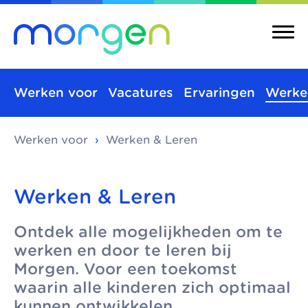
Werken voor
Vacatures
Ervaringen
Werke
Werken voor
›
Werken & Leren
Over ons
Merken
Morgen is de
Morgen bestaat uit
Over ons
Merken
Werken & Leren
koepel van
verschillende
Maatschappelijke
Kinderopvang
toonaangevende
kinderopvangmerken
Ontdek alle mogelijkheden om te
kinderopvang
Integrale
kinderopvang-
en kindcentra, die
werken en door te leren bij
kindcentra
Pedagogische
organisaties in Den
samen alle vormen
Morgen. Voor een toekomst
visie
waarin alle kinderen zich optimaal
Haag, Rijswijk en
van kinderopvang
Meer Morgen
kunnen ontwikkelen.
Delft. We werken
aanbieden.
Gezonde