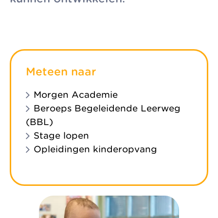
zonder
Allemaal vanuit
Kinderopvang
winstoogmerk,
één gedeelde visie.
Samenwerkingen
voor de wereld van
Organisatie
morgen.
Jaarverslag
Meteen naar
Morgen Academie
Beroeps Begeleidende Leerweg
(BBL)
Stage lopen
Opleidingen kinderopvang