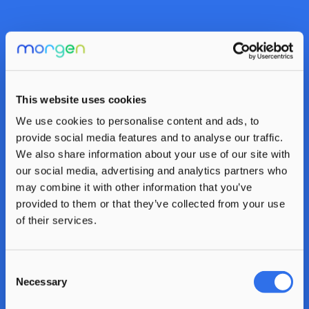
Ben jij zzp’er? Goed
nieuws!
This website uses cookies
We use cookies to personalise content and ads, to
De nieuwe situatie hoeft niet het einde te
provide social media features and to analyse our traffic.
betekenen van je carrière in de
We also share information about your use of our site with
kinderopvang. Sterker nog, het kan een
our social media, advertising and analytics partners who
nieuwe start zijn als pedagogisch
may combine it with other information that you’ve
professional in loondienst.
provided to them or that they’ve collected from your use
of their services.
Consent
Necessary
Selection