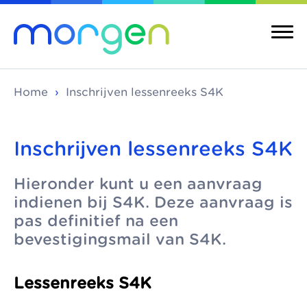
Home
›
Inschrijven lessenreeks S4K
Inschrijven lessenreeks S4K
Over ons
Merken
Hieronder kunt u een aanvraag
Morgen is de
Morgen bestaat uit
Over ons
Merken
indienen bij S4K. Deze aanvraag is
koepel van
verschillende
Maatschappelijke
Kinderopvang
pas definitief na een
toonaangevende
kinderopvangmerken
kinderopvang
bevestigingsmail van S4K.
Integrale
kinderopvang-
en kindcentra, die
kindcentra
Pedagogische
organisaties in Den
samen alle vormen
visie
Lessenreeks S4K
Haag, Rijswijk en
van kinderopvang
Meer Morgen
Delft. We werken
aanbieden.
Gezonde