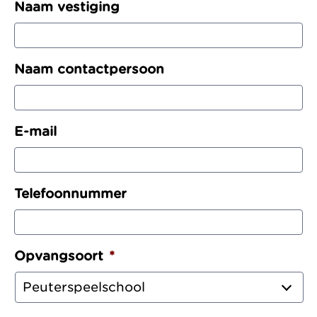
Naam vestiging
zonder
Allemaal vanuit
Kinderopvang
winstoogmerk,
één gedeelde visie.
Samenwerkingen
voor de wereld van
Naam contactpersoon
Organisatie
morgen.
Jaarverslag
E-mail
Telefoonnummer
Opvangsoort
*