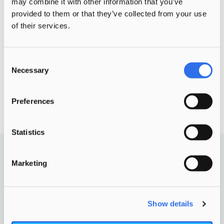
may combine it with other information that you’ve
provided to them or that they’ve collected from your use
of their services.
Consent
Necessary
Selection
Preferences
Statistics
Pagina’s
Marketing
Over ons
Show details
Artikelen