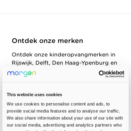
zonder
Allemaal vanuit
Kinderopvang
winstoogmerk,
één gedeelde visie.
Samenwerkingen
voor de wereld van
Organisatie
morgen.
Ontdek onze merken
Jaarverslag
Ontdek onze kinderopvangmerken in
Rijswijk, Delft, Den Haag-Ypenburg en
Westland-Wateringen.
Alle merken
This website uses cookies
We use cookies to personalise content and ads, to
provide social media features and to analyse our traffic.
We also share information about your use of our site with
our social media, advertising and analytics partners who