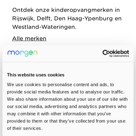
zonder
Allemaal vanuit
Kinderopvang
Ontdek onze kinderopvangmerken in
winstoogmerk,
één gedeelde visie.
Rijswijk, Delft, Den Haag-Ypenburg en
Samenwerkingen
voor de wereld van
Westland-Wateringen.
Organisatie
morgen.
Alle merken
Jaarverslag
This website uses cookies
We use cookies to personalise content and ads, to
provide social media features and to analyse our traffic.
We also share information about your use of our site with
our social media, advertising and analytics partners who
may combine it with other information that you’ve
provided to them or that they’ve collected from your use
of their services.