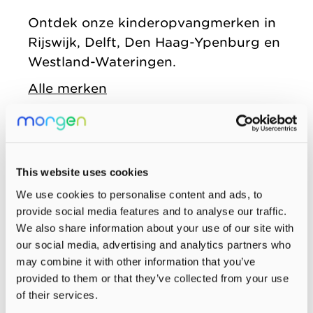
zonder
Allemaal vanuit
Kinderopvang
Ontdek onze kinderopvangmerken in
winstoogmerk,
één gedeelde visie.
Rijswijk, Delft, Den Haag-Ypenburg en
Samenwerkingen
voor de wereld van
Westland-Wateringen.
Organisatie
morgen.
Alle merken
Jaarverslag
This website uses cookies
We use cookies to personalise content and ads, to
provide social media features and to analyse our traffic.
We also share information about your use of our site with
our social media, advertising and analytics partners who
may combine it with other information that you’ve
provided to them or that they’ve collected from your use
of their services.