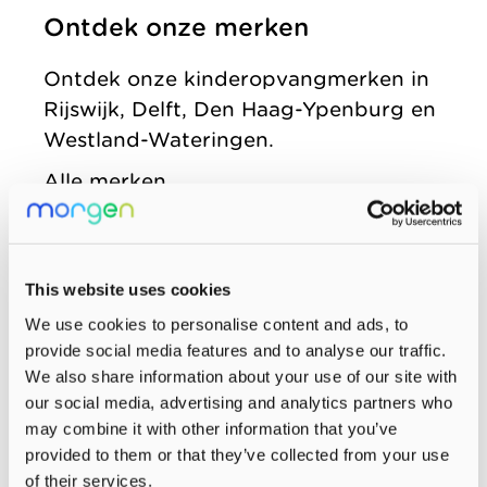
Ontdek onze merken
zonder
Allemaal vanuit
Kinderopvang
winstoogmerk,
één gedeelde visie.
Samenwerkingen
Ontdek onze kinderopvangmerken in
voor de wereld van
Rijswijk, Delft, Den Haag-Ypenburg en
Organisatie
morgen.
Westland-Wateringen.
Jaarverslag
Alle merken
This website uses cookies
We use cookies to personalise content and ads, to
provide social media features and to analyse our traffic.
We also share information about your use of our site with
our social media, advertising and analytics partners who
may combine it with other information that you’ve
provided to them or that they’ve collected from your use
of their services.