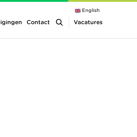
English
tigingen
Contact
Vacatures
utenslaan
inderopvang
a
vang