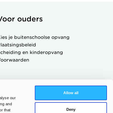
Voor ouders
ies je buitenschoolse opvang
laatsingsbeleid
cheiding en kinderopvang
Voorwaarden
Allow all
alyse our
ing and
Deny
r that