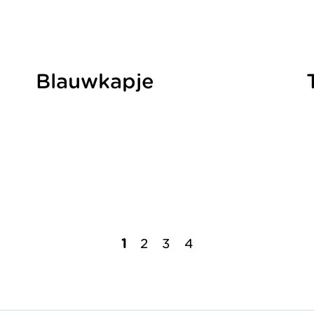
Organisatie
Jaarverslag
Blauwkapje
1
2
3
4