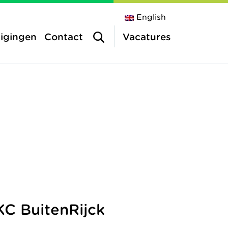
English
tigingen
Contact
Vacatures
straat
inderopvang
a
vang
KC BuitenRijck