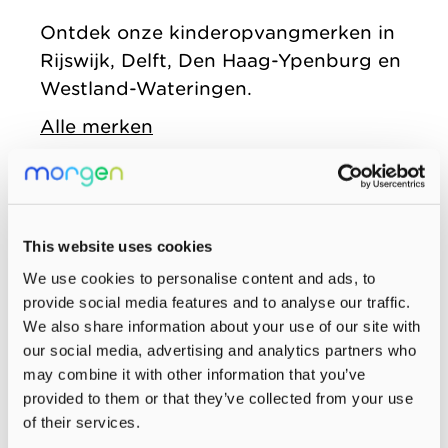
zonder
Allemaal vanuit
Kinderopvang
Ontdek onze kinderopvangmerken in
winstoogmerk,
één gedeelde visie.
Rijswijk, Delft, Den Haag-Ypenburg en
Samenwerkingen
voor de wereld van
Westland-Wateringen.
Organisatie
morgen.
Alle merken
Jaarverslag
This website uses cookies
We use cookies to personalise content and ads, to
provide social media features and to analyse our traffic.
We also share information about your use of our site with
our social media, advertising and analytics partners who
may combine it with other information that you’ve
provided to them or that they’ve collected from your use
of their services.