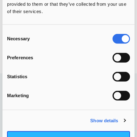
provided to them or that they’ve collected from your use
of their services.
Consent
Necessary
Selection
Preferences
Statistics
Pagina’s
Marketing
Over ons
Artikelen
Show details
Information in English