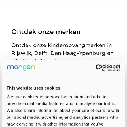
zonder
Allemaal vanuit
Kinderopvang
winstoogmerk,
één gedeelde visie.
Samenwerkingen
voor de wereld van
Organisatie
morgen.
Ontdek onze merken
Jaarverslag
Ontdek onze kinderopvangmerken in
Rijswijk, Delft, Den Haag-Ypenburg en
Westland-Wateringen.
Alle merken
This website uses cookies
We use cookies to personalise content and ads, to
provide social media features and to analyse our traffic.
We also share information about your use of our site with
our social media, advertising and analytics partners who
may combine it with other information that you’ve