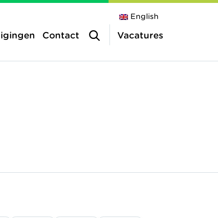
English
tigingen
Contact
Vacatures
inderopvang
a
vang