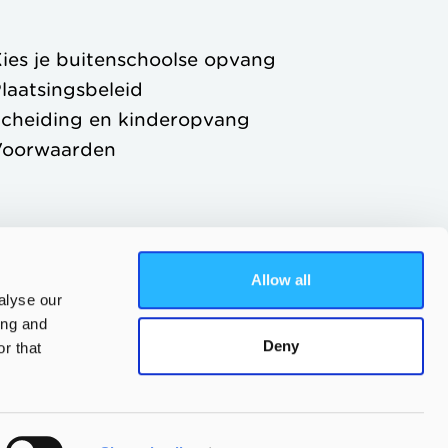
ies je buitenschoolse opvang
laatsingsbeleid
cheiding en kinderopvang
Voorwaarden
Allow all
alyse our
ing and
Deny
r that
Ouderportaal