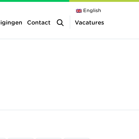
English
tigingen
Contact
Vacatures
inderopvang
a
vang