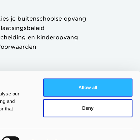
ies je buitenschoolse opvang
laatsingsbeleid
cheiding en kinderopvang
Voorwaarden
Allow all
alyse our
ing and
Deny
r that
Ouderportaal