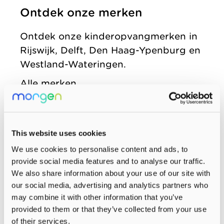
Ontdek onze merken
zonder
Allemaal vanuit
Kinderopvang
winstoogmerk,
één gedeelde visie.
Samenwerkingen
Ontdek onze kinderopvangmerken in
voor de wereld van
Rijswijk, Delft, Den Haag-Ypenburg en
Organisatie
morgen.
Westland-Wateringen.
Jaarverslag
Alle merken
This website uses cookies
We use cookies to personalise content and ads, to
provide social media features and to analyse our traffic.
We also share information about your use of our site with
our social media, advertising and analytics partners who
may combine it with other information that you’ve
provided to them or that they’ve collected from your use
of their services.