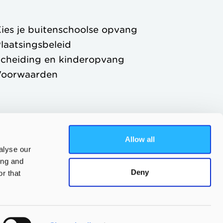
ies je buitenschoolse opvang
laatsingsbeleid
cheiding en kinderopvang
Voorwaarden
Allow all
alyse our
ing and
Deny
r that
Ouderportaal