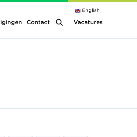
English
tigingen
Contact
Vacatures
inderopvang
a
vang