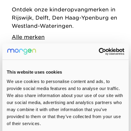
zonder
Allemaal vanuit
Kinderopvang
Ontdek onze kinderopvangmerken in
winstoogmerk,
één gedeelde visie.
Rijswijk, Delft, Den Haag-Ypenburg en
Samenwerkingen
voor de wereld van
Westland-Wateringen.
Organisatie
morgen.
Alle merken
Jaarverslag
This website uses cookies
We use cookies to personalise content and ads, to
provide social media features and to analyse our traffic.
We also share information about your use of our site with
our social media, advertising and analytics partners who
may combine it with other information that you’ve
provided to them or that they’ve collected from your use
of their services.