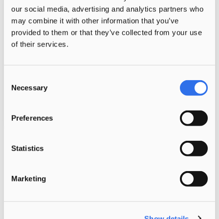
our social media, advertising and analytics partners who
may combine it with other information that you’ve
provided to them or that they’ve collected from your use
of their services.
Consent
Necessary
Selection
Preferences
INTERVIEW
Statistics
‘Ik wilde andere uitdagingen en
die vond ik bij Morgen’
Marketing
Yacintha Reijke werkt al twintig jaar in de
kinderopvang,…
Show details