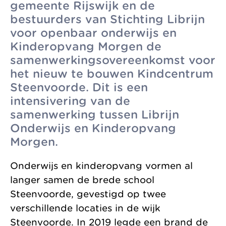
gemeente Rijswijk en de
zonder
Allemaal vanuit
Kinderopvang
bestuurders van Stichting Librijn
winstoogmerk,
één gedeelde visie.
voor openbaar onderwijs en
Samenwerkingen
voor de wereld van
Kinderopvang Morgen de
Organisatie
morgen.
samenwerkingsovereenkomst voor
Jaarverslag
het nieuw te bouwen Kindcentrum
Steenvoorde. Dit is een
intensivering van de
samenwerking tussen Librijn
Onderwijs en Kinderopvang
Morgen.
Onderwijs en kinderopvang vormen al
langer samen de brede school
Steenvoorde, gevestigd op twee
verschillende locaties in de wijk
Steenvoorde. In 2019 legde een brand de