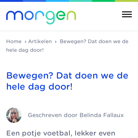
Home
›
Artikelen
›
Bewegen? Dat doen we de
hele dag door!
Over ons
Merken
Bewegen? Dat doen we de
hele dag door!
Morgen is de
Morgen bestaat uit
Over ons
Merken
koepel van
verschillende
Maatschappelijke
Kinderopvang
toonaangevende
kinderopvangmerken
kinderopvang
Integrale
kinderopvang-
en kindcentra, die
Geschreven door Belinda Fallaux
kindcentra
Pedagogische
organisaties in Den
samen alle vormen
visie
Haag, Rijswijk en
van kinderopvang
Meer Morgen
Een potje voetbal, lekker even
Delft. We werken
aanbieden.
Gezonde