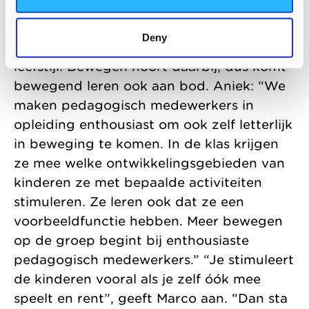
In de BBL-klassen (Beroeps Begeleidende
Leerweg) van Kinderopvang Morgen
Deny
geven we aandacht aan een gezonde
leefstijl. Bewegen hoort daarbij, dus komt
bewegend leren ook aan bod. Aniek: “We
maken pedagogisch medewerkers in
opleiding enthousiast om ook zelf letterlijk
in beweging te komen. In de klas krijgen
ze mee welke ontwikkelingsgebieden van
kinderen ze met bepaalde activiteiten
stimuleren. Ze leren ook dat ze een
voorbeeldfunctie hebben. Meer bewegen
op de groep begint bij enthousiaste
pedagogisch medewerkers.” “Je stimuleert
de kinderen vooral als je zelf óók mee
speelt en rent”, geeft Marco aan. “Dan sta