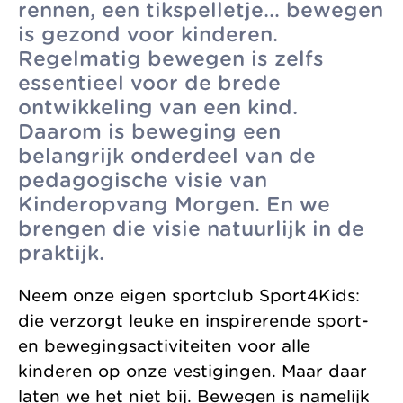
rennen, een tikspelletje… bewegen
zonder
Allemaal vanuit
Kinderopvang
is gezond voor kinderen.
winstoogmerk,
één gedeelde visie.
Regelmatig bewegen is zelfs
Samenwerkingen
voor de wereld van
essentieel voor de brede
Organisatie
morgen.
ontwikkeling van een kind.
Jaarverslag
Daarom is beweging een
belangrijk onderdeel van de
pedagogische visie van
Kinderopvang Morgen. En we
brengen die visie natuurlijk in de
praktijk.
Neem onze eigen sportclub Sport4Kids:
die verzorgt leuke en inspirerende sport-
en bewegingsactiviteiten voor alle
kinderen op onze vestigingen. Maar daar
laten we het niet bij. Bewegen is namelijk