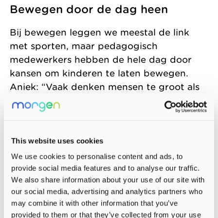
Bewegen door de dag heen
Bij bewegen leggen we meestal de link
met sporten, maar pedagogisch
medewerkers hebben de hele dag door
kansen om kinderen te laten bewegen.
Aniek: “Vaak denken mensen te groot als
het om bewegen gaat, maar het kan al op
heel eenvoudige manier. In onze visie staat
dat bewegen al bij baby’s begint. Dat
maken we heel praktisch. We proberen
This website uses cookies
baby’s niet te veel vast te zetten in
We use cookies to personalise content and ads, to
wipstoeltjes, maar ze op een veilige manier
provide social media features and to analyse our traffic.
We also share information about your use of our site with
zoveel mogelijk bewegingsruimte te
our social media, advertising and analytics partners who
geven. Zo kunnen ze zich van jongs af aan
may combine it with other information that you’ve
vrij ontwikkelen.” Ook als kinderen wat
provided to them or that they’ve collected from your use