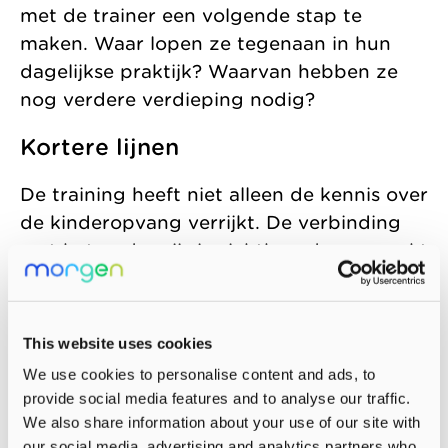
met de trainer een volgende stap te
maken. Waar lopen ze tegenaan in hun
dagelijkse praktijk? Waarvan hebben ze
nog verdere verdieping nodig?
Kortere lijnen
De training heeft niet alleen de kennis over
de kinderopvang verrijkt. De verbinding
met het onderwijs is zichtbaarder gemaakt
en er is meer focus op de
interactievaardigheden. ‘We weten nu
goed wat er van ons verwacht wordt op
This website uses cookies
het gebied van de kinderopvang en hoe
We use cookies to personalise content and ads, to
we elkaar hierbij kunnen helpen’, vervolgt
provide social media features and to analyse our traffic.
Ivan.
We also share information about your use of our site with
our social media, advertising and analytics partners who