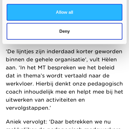
makkelijker met elkaar te bellen en mailen
Allow all
om te sparren. We merken dat ze elkaar
makkelijker kunnen vinden en de juiste
ondersteunende afdelingen met elkaar
Deny
verbinden bij gezamenlijke projecten.’
‘De lijntjes zijn inderdaad korter geworden
binnen de gehele organisatie’, vult Hèlen
aan. ‘In het MT bespreken we het beleid
dat in thema’s wordt vertaald naar de
werkvloer. Hierbij denkt onze pedagogisch
coach inhoudelijk mee en helpt mee bij het
uitwerken van activiteiten en
vervolgstappen.’
Aniek vervolgt: ‘Daar betrekken we nu