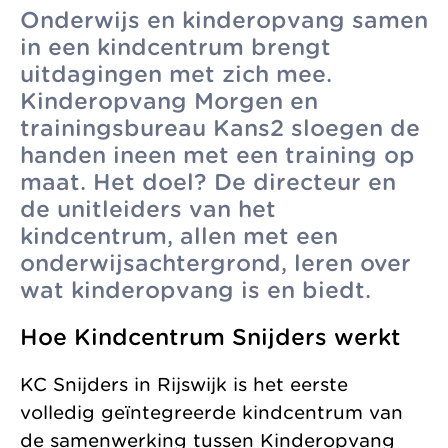
Onderwijs en kinderopvang samen
zonder
Allemaal vanuit
Kinderopvang
in een kindcentrum brengt
winstoogmerk,
één gedeelde visie.
Samenwerkingen
uitdagingen met zich mee.
voor de wereld van
Kinderopvang Morgen en
Organisatie
morgen.
trainingsbureau Kans2 sloegen de
Jaarverslag
handen ineen met een training op
maat. Het doel? De directeur en
de unitleiders van het
kindcentrum, allen met een
onderwijsachtergrond, leren over
wat kinderopvang is en biedt.
Hoe Kindcentrum Snijders werkt
KC Snijders in Rijswijk is het eerste
volledig geïntegreerde kindcentrum van
de samenwerking tussen Kinderopvang