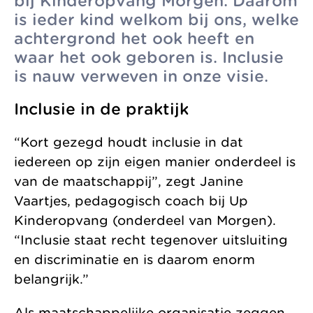
bij Kinderopvang Morgen. Daarom
zonder
Allemaal vanuit
is ieder kind welkom bij ons, welke
Kinderopvang
winstoogmerk,
één gedeelde visie.
achtergrond het ook heeft en
Samenwerkingen
waar het ook geboren is. Inclusie
voor de wereld van
Organisatie
is nauw verweven in onze visie.
morgen.
Jaarverslag
Inclusie in de praktijk
“Kort gezegd houdt inclusie in dat
iedereen op zijn eigen manier onderdeel is
van de maatschappij”, zegt Janine
Vaartjes, pedagogisch coach bij Up
Kinderopvang (onderdeel van Morgen).
“Inclusie staat recht tegenover uitsluiting
en discriminatie en is daarom enorm
belangrijk.”
Als maatschappelijke organisatie zeggen