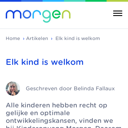
Home
›
Artikelen
›
Elk kind is welkom
Elk kind is welkom
Over ons
Merken
Morgen is de
Morgen bestaat uit
Over ons
Merken
koepel van
verschillende
Geschreven door Belinda Fallaux
Maatschappelijke
Kinderopvang
toonaangevende
kinderopvangmerken
kinderopvang
Integrale
kinderopvang-
en kindcentra, die
Alle kinderen hebben recht op
kindcentra
Pedagogische
organisaties in Den
samen alle vormen
gelijke en optimale
visie
Haag, Rijswijk en
van kinderopvang
Meer Morgen
ontwikkelingskansen, vinden we
Delft. We werken
aanbieden.
Gezonde