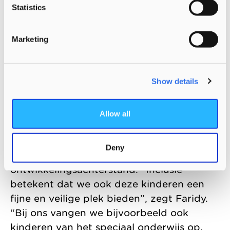
Statistics
en inclusie. “Bij ons werken veel vrouwen,
maar we zien dat steeds meer mannen
interesse krijgen in werken binnen de
Marketing
kinderopvang.”
Show details
Voor álle kinderen, ook kwetsbare
Kinderopvang Morgen biedt ook een
Allow all
warm welkom aan kwetsbare kinderen.
Zoals kinderen met een lichamelijke of
Deny
geestelijke handicap of een
ontwikkelingsachterstand. “Inclusie
betekent dat we ook deze kinderen een
fijne en veilige plek bieden”, zegt Faridy.
“Bij ons vangen we bijvoorbeeld ook
kinderen van het speciaal onderwijs op.