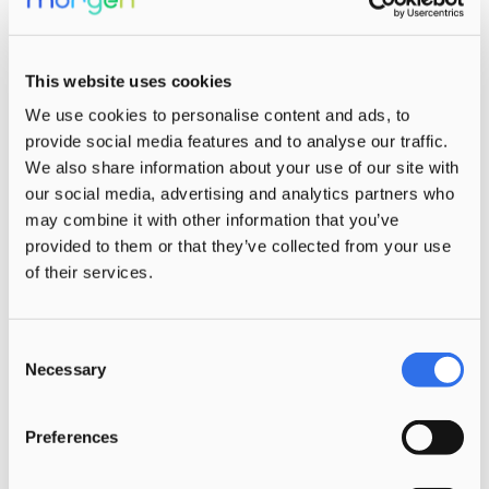
achtergrond? Iedereen moet voelen dat hij
of zij meetelt.”
This website uses cookies
Maar de gesprekken gaan ook over het
We use cookies to personalise content and ads, to
provide social media features and to analyse our traffic.
eigen referentiekader, zo legt Janine uit.
We also share information about your use of our site with
“Heb je vanuit je eigen jeugd of omgeving
our social media, advertising and analytics partners who
aannames of vooroordelen die in de
may combine it with other information that you’ve
praktijk misschien tot uiting komen? Dat is
provided to them or that they’ve collected from your use
heel menselijk. En we hoeven het niet over
of their services.
alles eens te zijn met elkaar, maar het
begint bij begrip. Soms staat iemand niet
Consent
eens stil bij zijn eigen aannames. Daarom
Necessary
Selection
blijven we deze gesprekken geregeld
voeren; ze leiden tot bewustwording.”
Preferences
Overigens is er ook bij werving en selectie
binnen Morgen aandacht voor diversiteit