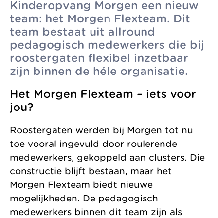
Kinderopvang Morgen een nieuw
zonder
Allemaal vanuit
Kinderopvang
team: het Morgen Flexteam. Dit
winstoogmerk,
één gedeelde visie.
team bestaat uit allround
Samenwerkingen
voor de wereld van
pedagogisch medewerkers die bij
Organisatie
morgen.
roostergaten flexibel inzetbaar
Jaarverslag
zijn binnen de héle organisatie.
Het Morgen Flexteam – iets voor
jou?
Roostergaten werden bij Morgen tot nu
toe vooral ingevuld door roulerende
medewerkers, gekoppeld aan clusters. Die
constructie blijft bestaan, maar het
Morgen Flexteam biedt nieuwe
mogelijkheden. De pedagogisch
medewerkers binnen dit team zijn als