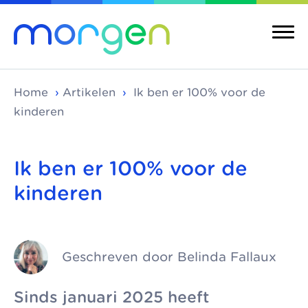
Home
›
Artikelen
›
Ik ben er 100% voor de
kinderen
Over ons
Merken
Ik ben er 100% voor de
kinderen
Morgen is de
Morgen bestaat uit
Over ons
Merken
koepel van
verschillende
Maatschappelijke
Kinderopvang
toonaangevende
kinderopvangmerken
kinderopvang
Integrale
kinderopvang-
en kindcentra, die
Geschreven door Belinda Fallaux
kindcentra
Pedagogische
organisaties in Den
samen alle vormen
visie
Haag, Rijswijk en
van kinderopvang
Meer Morgen
Sinds januari 2025 heeft
Delft. We werken
aanbieden.
Gezonde