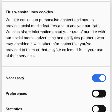
kunnen volgen als de leiding durven
This website uses cookies
pakken.” “Je moet een beetje ‘dienstbaar’
zijn”, beaamt Petra. “Jezelf aanpassen aan
We use cookies to personalise content and ads, to
provide social media features and to analyse our traffic.
degene met wie je werkt.”
We also share information about your use of our site with
our social media, advertising and analytics partners who
Er 100% voor de kinderen zijn
may combine it with other information that you’ve
provided to them or that they’ve collected from your use
Kortom, als Flexteam-medewerker moet je
of their services.
nogal wat in huis hebben. Je moet sociaal
sterk en vaardig zijn, je prioriteit bij de
Consent
kinderen hebben en flexibel, open en
Necessary
Selection
enthousiast zijn. Maar je krijgt er veel voor
terug, vindt Petra. “Wat mij vooral trekt in
Preferences
deze vorm van werken: ik kan er 100%
voor de kinderen zijn. Met randzaken als
Statistics
de administratie of inkoop hoef ik me niet