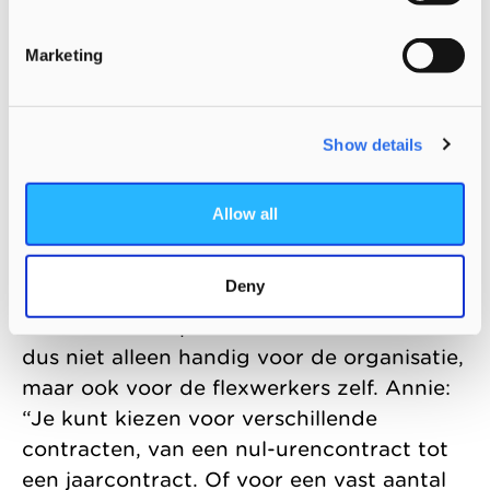
bezig te houden. Ik heb alle tijd om in de
Marketing
poppenhoek een kopje thee te drinken, vijf
boekjes achter elkaar voor te lezen of
buiten verstoppertje te spelen. Daarnaast
Show details
is het ontzettend leuk om op verschillende
vestigingen te kijken en mee te draaien.
En als werken me een keer niet uitkomt,
Allow all
kan ik in overleg met Annie altijd wel iets
regelen.”
Deny
Het flexibele aspect van het flexteam is
dus niet alleen handig voor de organisatie,
maar ook voor de flexwerkers zelf. Annie:
“Je kunt kiezen voor verschillende
contracten, van een nul-urencontract tot
een jaarcontract. Of voor een vast aantal