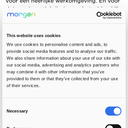
voor een heerlijke werkomgeving. En voor
dat mooie werk krijg je nog betaald ook!”
Nieuwsgierig geworden? Ontdek jouw
mogelijkheden op
This website uses cookies
werkenvoormorgen.nl/test
We use cookies to personalise content and ads, to
provide social media features and to analyse our traffic.
We also share information about your use of our site with
Deel deze pagina via
our social media, advertising and analytics partners who
may combine it with other information that you’ve
provided to them or that they’ve collected from your use
of their services.
Bekijk ook
Consent
Necessary
Selection