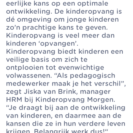
eerlijke kans op een optimale
zonder
Allemaal vanuit
Kinderopvang
ontwikkeling. De kinderopvang is
winstoogmerk,
één gedeelde visie.
dé omgeving om jonge kinderen
Samenwerkingen
voor de wereld van
zo’n prachtige kans te geven.
Organisatie
morgen.
Kinderopvang is veel meer dan
Jaarverslag
kinderen ‘opvangen’.
Kinderopvang biedt kinderen een
veilige basis om zich te
ontplooien tot evenwichtige
volwassenen. “Als pedagogisch
medewerker maak je het verschil”,
zegt Jiska van Brink, manager
HRM bij Kinderopvang Morgen.
“Je draagt bij aan de ontwikkeling
van kinderen, en daarmee aan de
kansen die ze in hun verdere leven
krijgen. Belangrijk werk dus!“