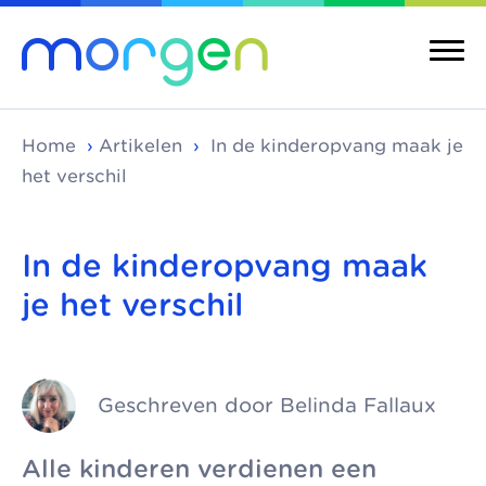
Home
›
Artikelen
›
In de kinderopvang maak je
het verschil
Over ons
Merken
In de kinderopvang maak
je het verschil
Morgen is de
Morgen bestaat uit
Over ons
Merken
koepel van
verschillende
Maatschappelijke
Kinderopvang
toonaangevende
kinderopvangmerken
kinderopvang
Integrale
kinderopvang-
en kindcentra, die
Geschreven door Belinda Fallaux
kindcentra
Pedagogische
organisaties in Den
samen alle vormen
visie
Haag, Rijswijk en
van kinderopvang
Meer Morgen
Alle kinderen verdienen een
Delft. We werken
aanbieden.
Gezonde