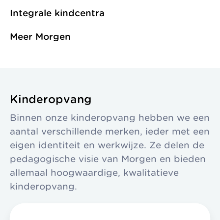
zonder
Allemaal vanuit
Integrale kindcentra
Kinderopvang
winstoogmerk,
één gedeelde visie.
Samenwerkingen
Meer Morgen
voor de wereld van
Organisatie
morgen.
Jaarverslag
Kinderopvang
Binnen onze kinderopvang hebben we een
aantal verschillende merken, ieder met een
eigen identiteit en werkwijze. Ze delen de
pedagogische visie van Morgen en bieden
allemaal hoogwaardige, kwalitatieve
kinderopvang.