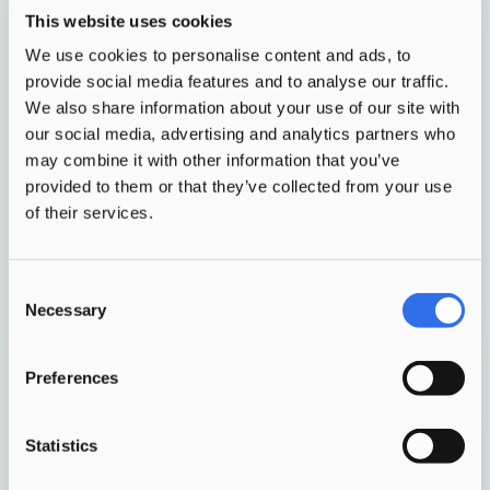
This website uses cookies
We use cookies to personalise content and ads, to
provide social media features and to analyse our traffic.
We also share information about your use of our site with
Waar kinderen leren, spelen, zich
our social media, advertising and analytics partners who
may combine it with other information that you’ve
ontwikkelen en ontmoeten vanuit
provided to them or that they’ve collected from your use
één pedagogisch-
of their services.
onderwijskundige visie.
Consent
Meer info
Necessary
Selection
Preferences
Statistics