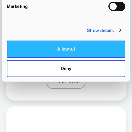
Marketing
Show details
Natuurlijk leren in Rijswijk waar
kinderen van 4 tot 12 jaar samen
Allow all
kunnen ontdekken, spelen en
groeien.
Deny
Meer info