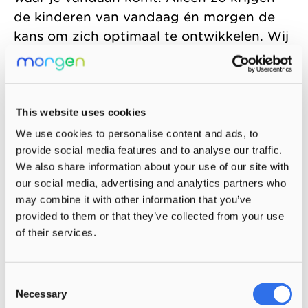
de kinderen van vandaag én morgen de
kans om zich optimaal te ontwikkelen. Wij
zijn benieuwd hoe ‘onze’ jongste jeugd
van nu over twintig jaar terugdenkt aan
hun tijd bij Morgen.
This website uses cookies
Femmie Streng is manager pedagogiek,
We use cookies to personalise content and ads, to
kwaliteit en HRM bij Kinderopvang Morgen
provide social media features and to analyse our traffic.
We also share information about your use of our site with
our social media, advertising and analytics partners who
may combine it with other information that you’ve
Deel deze pagina via
provided to them or that they’ve collected from your use
of their services.
Bekijk ook
Consent
Necessary
Selection