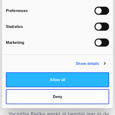
Preferences
Statistics
Marketing
Show details
Allow all
INTERVIEW
‘Ik wilde andere uitdagingen en
Deny
die vond ik bij Morgen’
Yacintha Reijke werkt al twintig jaar in de