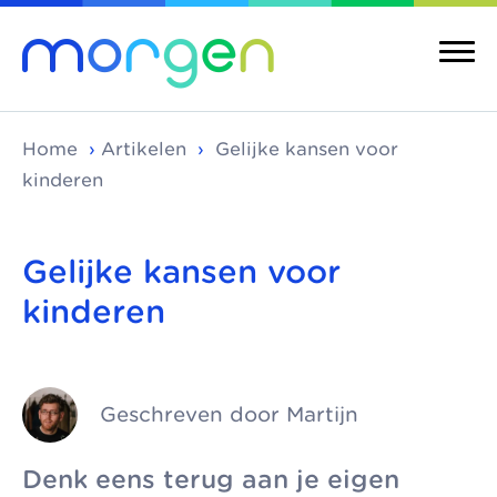
Home
›
Artikelen
›
Gelijke kansen voor
kinderen
Over ons
Merken
Gelijke kansen voor
kinderen
Morgen is de
Morgen bestaat uit
Over ons
Merken
koepel van
verschillende
Maatschappelijke
Kinderopvang
toonaangevende
kinderopvangmerken
kinderopvang
Integrale
kinderopvang-
en kindcentra, die
Geschreven door Martijn
kindcentra
Pedagogische
organisaties in Den
samen alle vormen
visie
Haag, Rijswijk en
van kinderopvang
Meer Morgen
Denk eens terug aan je eigen
Delft. We werken
aanbieden.
Gezonde