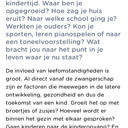
kindertijd. Waar ben je
zonder
Allemaal vanuit
Kinderopvang
opgegroeid? Hoe zag je huis
winstoogmerk,
één gedeelde visie.
eruit? Naar welke school ging je?
Samenwerkingen
voor de wereld van
Werkten je ouders? Kon je
Organisatie
morgen.
sporten, leren pianospelen of naar
Jaarverslag
een toneelvoorstelling? Wat
bracht jou naar het punt in je
leven waar je nu staat?
De invloed van leefomstandigheden is
groot. Al direct vanaf de zwangerschap
zijn er factoren die meewegen in de latere
ontwikkeling, gezondheid en dus de
toekomst van een kind. Groeit het op met
broertjes of zusjes? Hoeveel wordt er
binnen het gezin met elkaar gesproken?
Gaan kinderen naar de kinderopvang? En