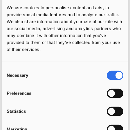
INTERVIEW
We use cookies to personalise content and ads, to
‘Ik wilde andere uitdagingen en
provide social media features and to analyse our traffic.
die vond ik bij Morgen’
We also share information about your use of our site with
our social media, advertising and analytics partners who
Yacintha Reijke werkt al twintig jaar in de
may combine it with other information that you’ve
kinderopvang,…
provided to them or that they’ve collected from your use
of their services.
Consent
Necessary
Selection
Preferences
Statistics
Marketing