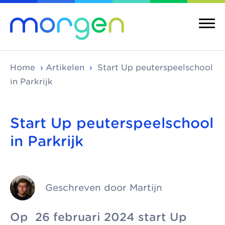
Home
›
Artikelen
›
Start Up peuterspeelschool
in Parkrijk
Over ons
Merken
Start Up peuterspeelschool
in Parkrijk
Morgen is de
Morgen bestaat uit
Over ons
Merken
koepel van
verschillende
Maatschappelijke
Kinderopvang
toonaangevende
kinderopvangmerken
kinderopvang
Integrale
kinderopvang-
en kindcentra, die
Geschreven door Martijn
kindcentra
Pedagogische
organisaties in Den
samen alle vormen
visie
Haag, Rijswijk en
van kinderopvang
Meer Morgen
Op 26 februari 2024 start Up
Delft. We werken
aanbieden.
Gezonde