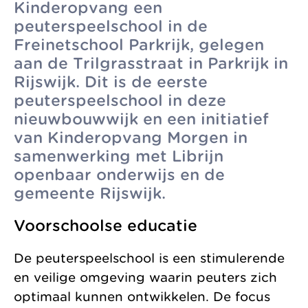
Kinderopvang een
zonder
Allemaal vanuit
Kinderopvang
peuterspeelschool in de
winstoogmerk,
één gedeelde visie.
Freinetschool Parkrijk, gelegen
Samenwerkingen
voor de wereld van
aan de Trilgrasstraat in Parkrijk in
Organisatie
morgen.
Rijswijk. Dit is de eerste
Jaarverslag
peuterspeelschool in deze
nieuwbouwwijk en een initiatief
van Kinderopvang Morgen in
samenwerking met Librijn
openbaar onderwijs en de
gemeente Rijswijk.
Voorschoolse educatie
De peuterspeelschool is een stimulerende
en veilige omgeving waarin peuters zich
optimaal kunnen ontwikkelen. De focus