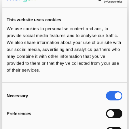
Karin: Samen bieden we een
mooi palet aan de kinderen.
This website uses cookies
We use cookies to personalise content and ads, to
provide social media features and to analyse our traffic.
Talent staat centraal
We also share information about your use of our site with
our social media, advertising and analytics partners who
In de afgelopen twee jaar groeide het
may combine it with other information that you’ve
aantal zogenoemde
provided to them or that they’ve collected from your use
of their services.
‘combinatiefunctionarissen’ bij Max
Havelaar Kindcentrum van één naar acht,
waaronder dus Gerda. Zes van hen zijn
Consent
pedagogisch medewerkers die ook als
Necessary
Selection
onderwijsassistent werken. De andere
twee werkten al in het onderwijs en wilden
Preferences
graag proeven van de kinderopvang. De
keuze om combinatiebanen aan te bieden