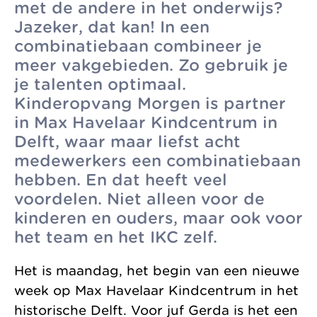
met de andere in het onderwijs?
zonder
Allemaal vanuit
Kinderopvang
Jazeker, dat kan! In een
winstoogmerk,
één gedeelde visie.
combinatiebaan combineer je
Samenwerkingen
voor de wereld van
meer vakgebieden. Zo gebruik je
Organisatie
morgen.
je talenten optimaal.
Jaarverslag
Kinderopvang Morgen is partner
in Max Havelaar Kindcentrum in
Delft, waar maar liefst acht
medewerkers een combinatiebaan
hebben. En dat heeft veel
voordelen. Niet alleen voor de
kinderen en ouders, maar ook voor
het team en het IKC zelf.
Het is maandag, het begin van een nieuwe
week op Max Havelaar Kindcentrum in het
historische Delft. Voor juf Gerda is het een