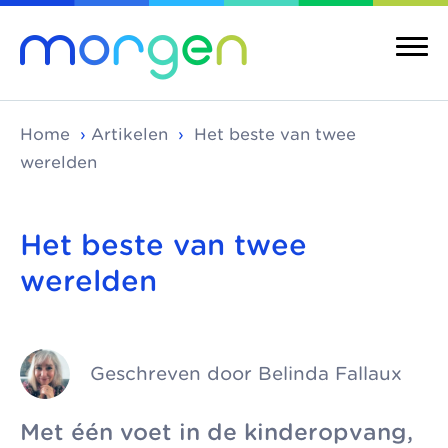
Home
›
Artikelen
›
Het beste van twee
werelden
Over ons
Merken
Het beste van twee
werelden
Morgen is de
Morgen bestaat uit
Over ons
Merken
koepel van
verschillende
Maatschappelijke
Kinderopvang
toonaangevende
kinderopvangmerken
kinderopvang
Integrale
kinderopvang-
en kindcentra, die
Geschreven door Belinda Fallaux
kindcentra
Pedagogische
organisaties in Den
samen alle vormen
visie
Haag, Rijswijk en
van kinderopvang
Meer Morgen
Met één voet in de kinderopvang,
Delft. We werken
aanbieden.
Gezonde