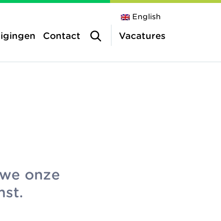
English
tigingen
Contact
Vacatures
inderopvang
n we onze
a
mst.
vang