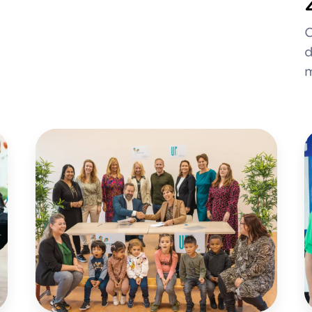
O
d
m