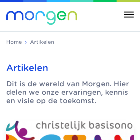
Home
›
Artikelen
Artikelen
Over ons
Merken
Dit is de wereld van Morgen. Hier
Morgen is de
Morgen bestaat uit
Over ons
Merken
delen we onze ervaringen, kennis
koepel van
verschillende
Maatschappelijke
Kinderopvang
en visie op de toekomst.
toonaangevende
kinderopvangmerken
kinderopvang
Integrale
kinderopvang-
en kindcentra, die
kindcentra
Pedagogische
organisaties in Den
samen alle vormen
visie
Haag, Rijswijk en
van kinderopvang
Meer Morgen
Delft. We werken
aanbieden.
Gezonde