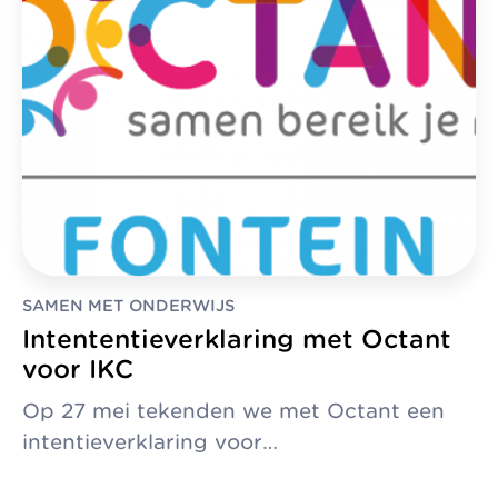
zonder
Allemaal vanuit
Kinderopvang
winstoogmerk,
één gedeelde visie.
Samenwerkingen
voor de wereld van
Organisatie
morgen.
Jaarverslag
SAMEN MET ONDERWIJS
Intententieverklaring met Octant
voor IKC
Op 27 mei tekenden we met Octant een
intentieverklaring voor…